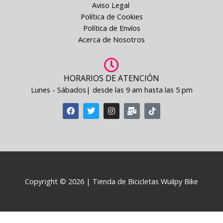
Aviso Legal
Política de Cookies
Política de Envíos
Acerca de Nosotros
HORARIOS DE ATENCIÓN
Lunes - Sábados| desde las 9 am hasta las 5 pm
F
T
I
M
T
a
w
n
a
i
c
i
s
i
k
e
t
t
l
t
b
t
a
-
o
o
e
g
b
k
o
r
r
u
k
a
l
m
k
Copyright © 2026 | Tienda de Bicicletas Wuilpy Bike