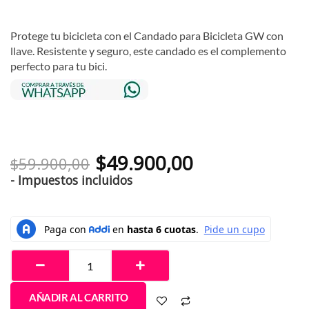
Valorado
1
con
5.00
de
5 en base
a
valoración
Protege tu bicicleta con el Candado para Bicicleta GW con
de un
cliente
llave. Resistente y seguro, este candado es el complemento
perfecto para tu bici.
El
El
$
49.900,00
$
59.900,00
precio
precio
original
actual
- Impuestos incluidos
era:
es:
$59.900,00.
$49.900,00.
Candado
para
Bicicleta
en
U
GW
AÑADIR AL CARRITO