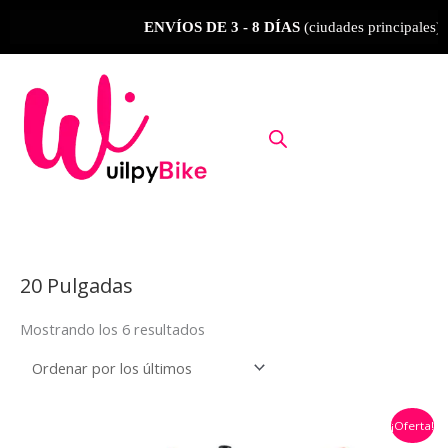
Ir
ENVÍOS DE 3 - 8 DÍAS
(ciudades principales)
ENV
al
contenido
Ordenado
por
20 Pulgadas
los
últimos
Mostrando los 6 resultados
El
El
¡Oferta!
precio
precio