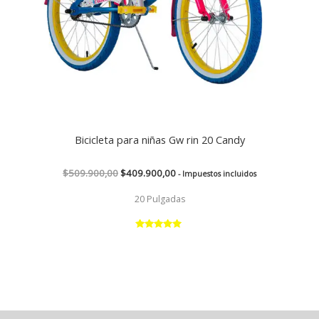
Bicicleta para niñas Gw rin 20 Candy
$
509.900,00
$
409.900,00
- Impuestos incluidos
20 Pulgadas
Valorado
con
5.00
de 5