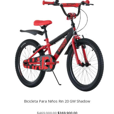
original
actual
era:
es:
$469.900,00.
$369.900,00.
Bicicleta Para Niños Rin 20 GW Shadow
$
469.900,00
$
369.900,00