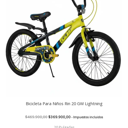
$469.900,00.
$369.900,00.
Bicicleta Para Niños Rin 20 GW Lightning
$
469.900,00
$
369.900,00
- Impuestos incluidos
20 Pulgadas