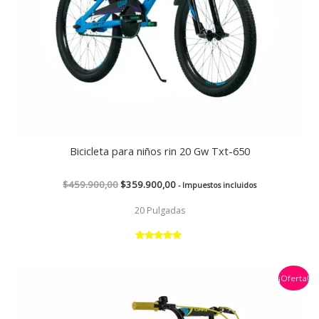
Bicicleta para niños rin 20 Gw Txt-650
$
459.900,00
$
359.900,00
- Impuestos incluidos
20 Pulgadas
Valorado
con
5.00
El
El
de 5
¡Oferta!
precio
precio
original
actual
era:
es: