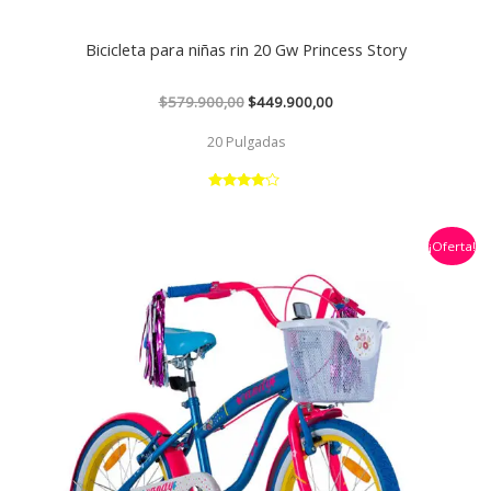
Bicicleta para niñas rin 20 Gw Princess Story
$
579.900,00
$
449.900,00
20 Pulgadas
Valorado
con
4.00
El
El
de 5
¡Oferta!
precio
precio
original
actual
era:
es:
$509.900,00.
$409.900,00.