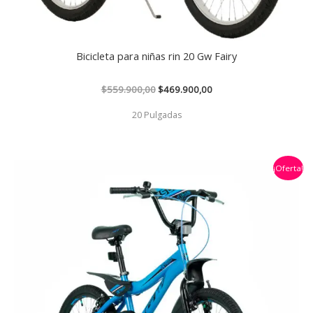
Bicicleta para niñas rin 20 Gw Fairy
$
559.900,00
$
469.900,00
20 Pulgadas
El
El
¡Oferta!
precio
precio
original
actual
era:
es:
$459.900,00.
$359.900,00.