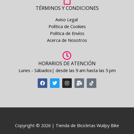
TÉRMINOS Y CONDICIONES
Aviso Legal
Política de Cookies
Política de Envíos
Acerca de Nosotros
HORARIOS DE ATENCIÓN
Lunes - Sábados| desde las 9 am hasta las 5 pm
F
T
I
M
T
a
w
n
a
i
c
i
s
i
k
e
t
t
l
t
b
t
a
-
o
o
e
g
b
k
o
r
r
u
k
a
l
m
k
Copyright © 2026 | Tienda de Bicicletas Wuilpy Bike