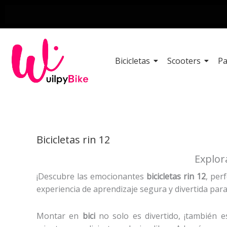
Ir
al
contenido
Bicicletas
Scooters
Pa
Ordenado
por
Bicicletas rin 12
los
últimos
Explora
¡Descubre las emocionantes
bicicletas rin 12
, per
experiencia de aprendizaje segura y divertida par
Montar en
bici
no solo es divertido, ¡también e