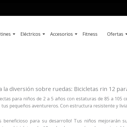
tines
Eléctricos
Accesorios
Fitness
Ofertas
 la diversión sobre ruedas: Bicicletas rin 12 pa
fectas para niños de 2 a 5 años con estaturas de 85 a 105 
a tus pequeños aventureros. Con estructura resistente y liv
s beneficioso para su desarrollo! Tus niños mejorarán su