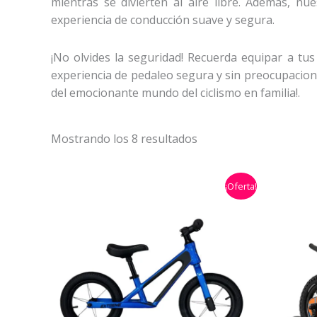
mientras se divierten al aire libre. Además, nu
experiencia de conducción suave y segura.
¡No olvides la seguridad! Recuerda equipar a tu
experiencia de pedaleo segura y sin preocupacione
del emocionante mundo del ciclismo en familia!.
Mostrando los 8 resultados
El
El
¡Oferta!
precio
precio
original
actual
era:
es:
$329.900,00.
$229.900,00.