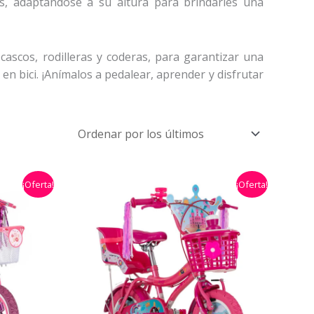
, adaptándose a su altura para brindarles una
ascos, rodilleras y coderas, para garantizar una
n bici. ¡Anímalos a pedalear, aprender y disfrutar
El
El
El
¡Oferta!
¡Oferta!
precio
precio
precio
actual
original
actual
es:
era:
es:
0.
$349.900,00.
$499.900,00.
$359.900,00.