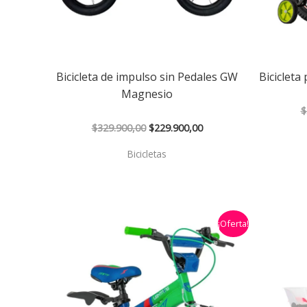
Bicicleta de impulso sin Pedales GW
Bicicleta
Magnesio
$
$
329.900,00
$
229.900,00
Bicicletas
El
El
¡Oferta!
precio
precio
original
actual
era:
es:
$399.900,00.
$289.900,00.