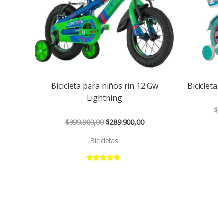
Bicicleta para niños rin 12 Gw
Biciclet
Lightning
$
$
399.900,00
$
289.900,00
Bicicletas
Valorado con
5.00
de 5