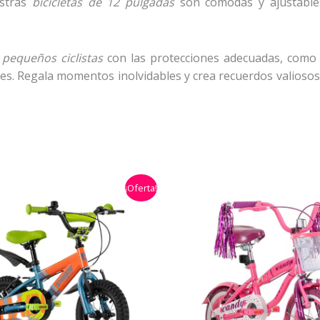
estras
bicicletas de 12 pulgadas
son cómodas y ajustables
s
pequeños ciclistas
con las protecciones adecuadas, como c
s. Regala momentos inolvidables y crea recuerdos valiosos e
El
El
El
¡Oferta!
precio
precio
precio
original
actual
original
era:
es:
era:
$399.900,00.
$299.900,00.
$449.900,0