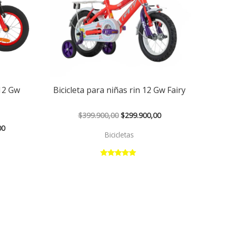
 12 Gw
Bicicleta para niñas rin 12 Gw Fairy
$
399.900,00
$
299.900,00
00
Bicicletas
Valorado con
5.00
de 5