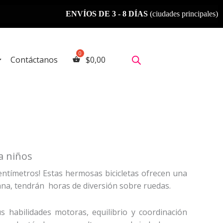
ENVÍOS DE 3 - 8 DÍAS
(ciudades principales)
ENV
Contáctanos
$
0,00
ra niños
centímetros! Estas hermosas bicicletas ofrecen una
iana, tendrán horas de diversión sobre ruedas.
s habilidades motoras, equilibrio y coordinación