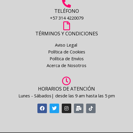
TELÉFONO
+57 314 4220079
TÉRMINOS Y CONDICIONES
Aviso Legal
Política de Cookies
Política de Envíos
Acerca de Nosotros
HORARIOS DE ATENCIÓN
Lunes - Sábados| desde las 9 am hasta las 5 pm
F
T
I
M
T
a
w
n
a
i
c
i
s
i
k
e
t
t
l
t
b
t
a
-
o
o
e
g
b
k