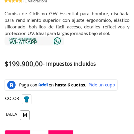
(
1
Valoración)
Valorado
1
con
5.00
de
Camisa de Ciclismo GW Essential para hombre, diseñada
5 en base
a
valoración
para rendimiento superior con ajuste ergonómico, elástico
de un
cliente
siliconado, bolsillos de fácil acceso, detalles reflectivos y
protección UV. Ideal para largas jornadas bajo el sol.
$
199.900,00
- Impuestos incluidos
Camisa
de
Ciclismo
COLOR
hombre
Gw
Essential
TALLA
M
cantidad