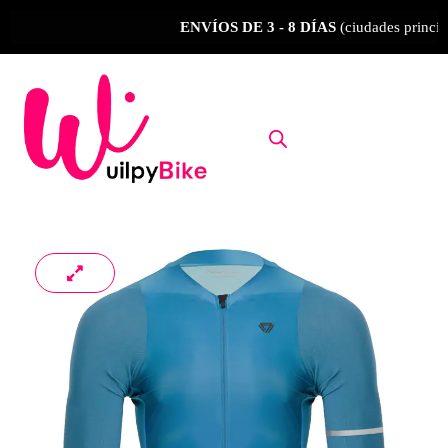
Ir
ENVÍOS DE 3 - 8 DÍAS
(ciudades principale
al
contenido