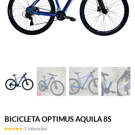
BICICLETA OPTIMUS AQUILA 8S
(
1
Valoración)
Valorado
1