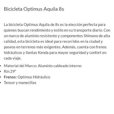
con
5.00
de
5 en base
Bicicleta Optimus Aquila 8s
a
valoración
de un
cliente
La bicicleta Optimus Aquila de 8s es la elección perfecta para
quienes buscan rendimiento y estilo en su transporte diario. Con
un marco de aluminio resistente y componentes Shimano de alta
calidad, esta bicicleta es ideal para recorridos en la ciudad y
paseos en terrenos más exigentes. Además, cuenta con frenos
hidráulicos y llantas Kenda para mayor seguridad y confort en
cada viaje.
Material del Marco: Aluminio cableado interno
Rin 29″
Frenos:
Optimus Hidráulico
Tensor y manecillas