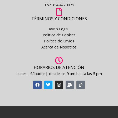
+57 314 4220079
TÉRMINOS Y CONDICIONES
Aviso Legal
Política de Cookies
Política de Envíos
Acerca de Nosotros
HORARIOS DE ATENCIÓN
Lunes - Sábados| desde las 9 am hasta las 5 pm
F
T
I
M
T
a
w
n
a
i
c
i
s
i
k
e
t
t
l
t
b
t
a
-
o
o
e
g
b
k
o
r
r
u
k
a
l
m
k