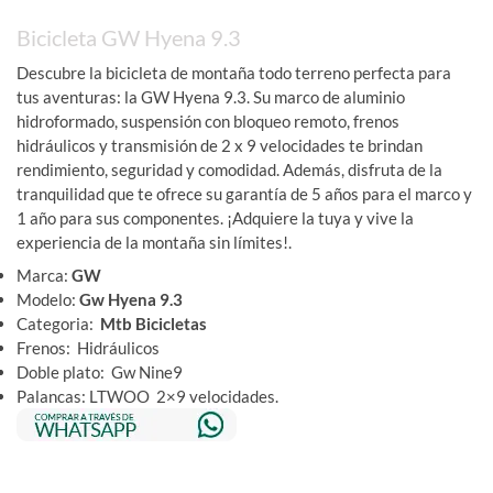
con
5.00
de
5 en base
Bicicleta GW Hyena 9.3
a
valoraciones
de clientes
Descubre la bicicleta de montaña todo terreno perfecta para
tus aventuras: la GW Hyena 9.3. Su marco de aluminio
hidroformado, suspensión con bloqueo remoto, frenos
hidráulicos y transmisión de 2 x 9 velocidades te brindan
rendimiento, seguridad y comodidad. Además, disfruta de la
tranquilidad que te ofrece su garantía de 5 años para el marco y
1 año para sus componentes. ¡Adquiere la tuya y vive la
experiencia de la montaña sin límites!.
Marca:
GW
Modelo:
Gw Hyena 9.3
Categoria:
Mtb Bicicletas
Frenos: Hidráulicos
Doble plato: Gw Nine9
Palancas: LTWOO 2×9 velocidades.