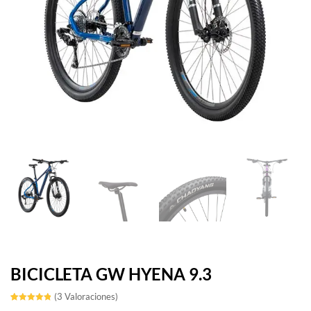
BICICLETA GW HYENA 9.3
(
3
Valoraciones)
Valorado
3