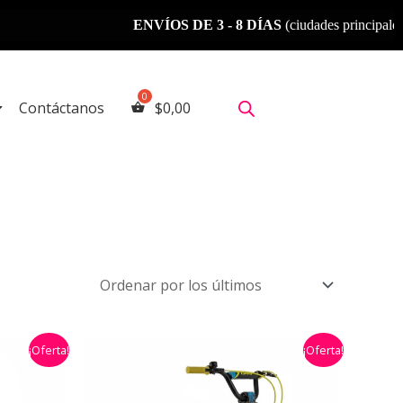
ENVÍOS DE 3 - 8 DÍAS
(ciudades principales)
Contáctanos
$
0,00
El
El
¡Oferta!
¡Oferta!
precio
precio
original
actual
era:
es: