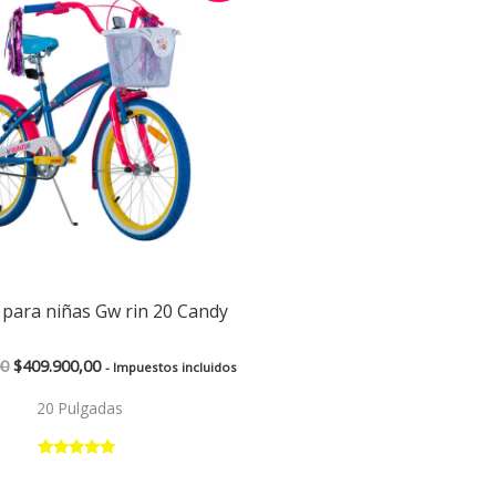
original
actual
era:
es:
$509.900,00.
$409.900,00.
a para niñas Gw rin 20 Candy
00
$
409.900,00
- Impuestos incluidos
20 Pulgadas
Valorado con
5.00