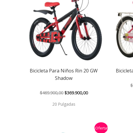
$469.900,00.
$369.900,00.
Bicicleta Para Niños Rin 20 GW
Biciclet
Shadow
$
$
469.900,00
$
369.900,00
20 Pulgadas
El
El
¡Oferta!
precio
precio