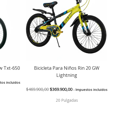
0,00.
$469.900,00.
$369.900,00.
Gw Txt-650
Bicicleta Para Niños Rin 20 GW
Lightning
tos incluidos
$
469.900,00
$
369.900,00
- Impuestos incluidos
20 Pulgadas