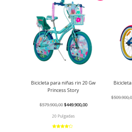
original
actual
era:
es:
$579.900,00.
$449.900,00.
Bicicleta para niñas rin 20 Gw
Biciclet
Princess Story
$
509.900,
$
579.900,00
$
449.900,00
20 Pulgadas