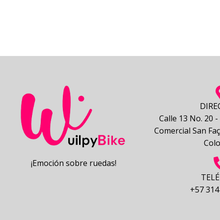
Valorado
con
4.00
de 5
DIRE
Calle 13 No. 20 
Comercial San Faç
Col
¡Emoción sobre ruedas!
TEL
+57 314