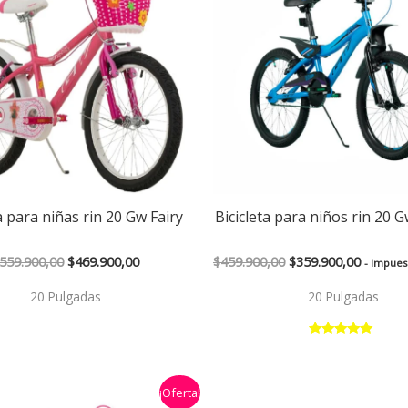
$559.900,00.
$469.900,00.
$459.900,00.
$359.90
a para niñas rin 20 Gw Fairy
Bicicleta para niños rin 20 
559.900,00
$
469.900,00
$
459.900,00
$
359.900,00
- Impues
20 Pulgadas
20 Pulgadas
Valorado con
5.00
de 5
El
El
¡Oferta!
precio
precio